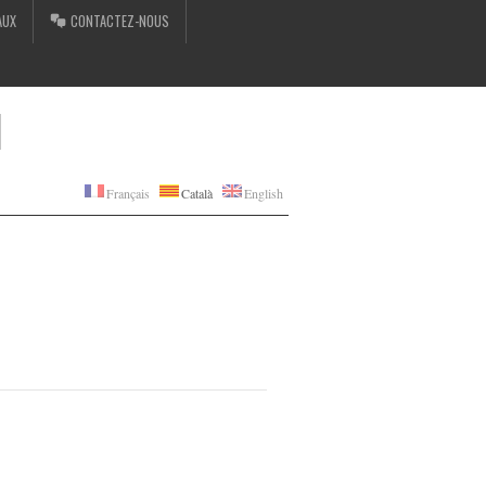
AUX
CONTACTEZ-NOUS
I
Français
Català
English