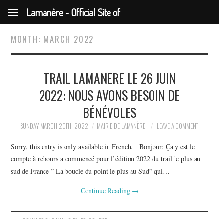
Lamanère - Official Site of
the Municipality
MONTH:
MARCH 2022
TRAIL LAMANERE LE 26 JUIN
2022: NOUS AVONS BESOIN DE
BÉNÉVOLES
SUNDAY MARCH 20TH, 2022
MAIRIE DE LAMANÈRE
LEAVE A COMMENT
Sorry, this entry is only available in French. Bonjour; Ça y est le
compte à rebours a commencé pour l’édition 2022 du trail le plus au
sud de France ” La boucle du point le plus au Sud” qui…
Continue Reading
→