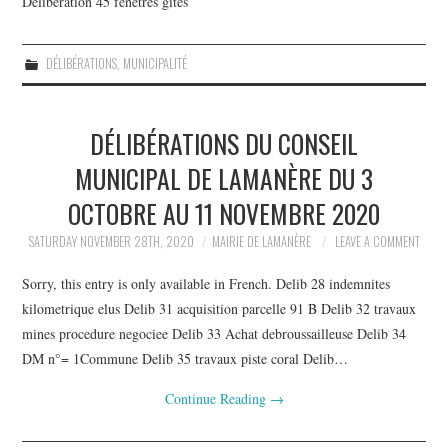
Délibération 45 fenêtres gites
DÉLIBÉRATIONS
,
MUNICIPALITÉ
DÉLIBÉRATIONS DU CONSEIL
MUNICIPAL DE LAMANÈRE DU 3
OCTOBRE AU 11 NOVEMBRE 2020
SATURDAY NOVEMBER 28TH, 2020
MAIRIE DE LAMANÈRE
LEAVE A COMMENT
Sorry, this entry is only available in French. Delib 28 indemnites
kilometrique elus Delib 31 acquisition parcelle 91 B Delib 32 travaux
mines procedure negociee Delib 33 Achat debroussailleuse Delib 34
DM n°= 1Commune Delib 35 travaux piste coral Delib…
Continue Reading
→