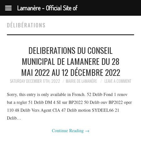
Lamanère - Official Site of
the Municipality
DÉLIBÉRATIONS
DELIBERATIONS DU CONSEIL
MUNICIPAL DE LAMANERE DU 28
MAI 2022 AU 12 DÉCEMBRE 2022
SATURDAY DECEMBER 17TH, 2022
MAIRIE DE LAMANÈRE
LEAVE A COMMENT
Sorry, this entry is only available in French. 52 Delib Fond 1 renov
bat a regler 51 Delib DM 4 SI sur BP2022 50 Delib ouv BP2022 oper
110 48 Delib Vers Agent CIA 47 Delib motion SYDEEL66 21
Delib…
Continue Reading
→