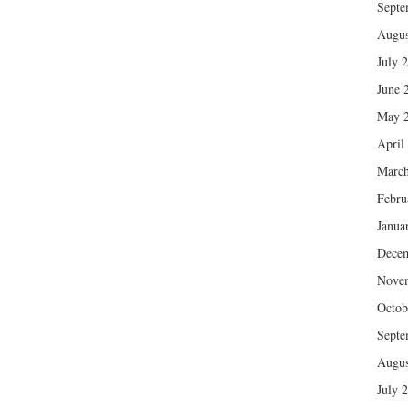
Septe
Augus
July 
June 
May 
April
March
Febru
Janua
Dece
Nove
Octob
Septe
Augus
July 