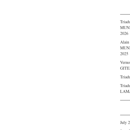
Triad
MUNIC
2026
Alain
MUNIC
2025
Verno
GITE
Triad
Triad
LAMA
July 