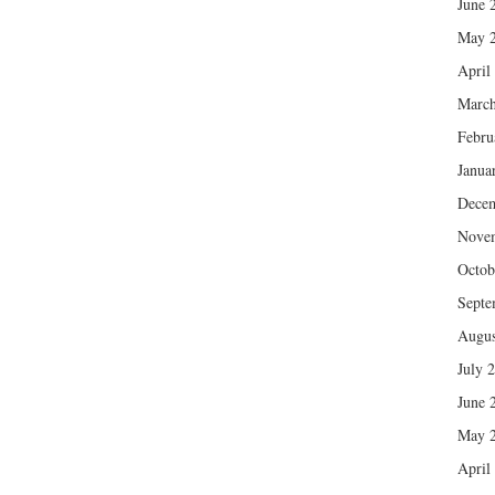
June 
May 
April
March
Febru
Janua
Dece
Nove
Octob
Septe
Augus
July 
June 
May 
April