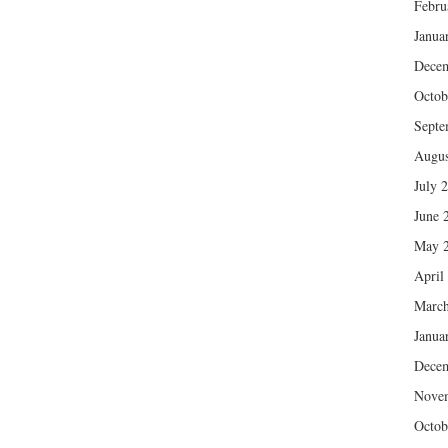
Febru
Janua
Dece
Octob
Septe
Augus
July 
June 
May 
April
March
Janua
Dece
Nove
Octob