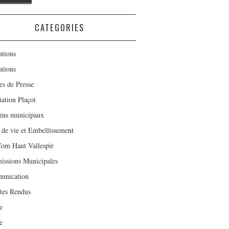
CATEGORIES
tions
tions
es de Presse
iation Plaçot
tins municipaux
 de vie et Embellissement
m Haut Vallespir
ssions Municipales
unication
es Rendus
e
e