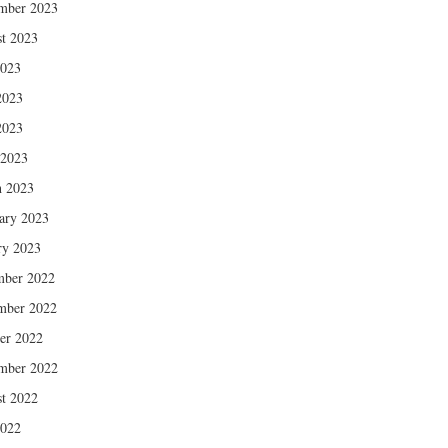
mber 2023
t 2023
2023
2023
2023
 2023
 2023
ary 2023
ry 2023
mber 2022
mber 2022
er 2022
mber 2022
t 2022
2022