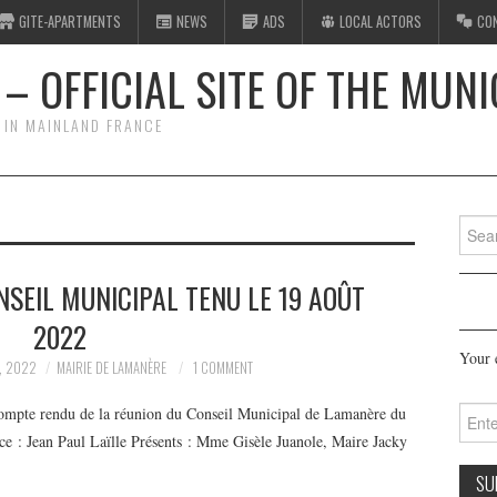
GITE-APARTMENTS
NEWS
ADS
LOCAL ACTORS
CO
– OFFICIAL SITE OF THE MUNI
 IN MAINLAND FRANCE
Searc
for:
SEIL MUNICIPAL TENU LE 19 AOÛT
2022
Your 
, 2022
MAIRIE DE LAMANÈRE
1 COMMENT
. Compte rendu de la réunion du Conseil Municipal de Lamanère du
ce : Jean Paul Laïlle Présents : Mme Gisèle Juanole, Maire Jacky