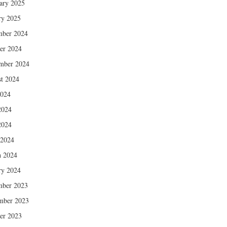
ary 2025
ry 2025
mber 2024
er 2024
mber 2024
t 2024
2024
2024
2024
 2024
 2024
ry 2024
mber 2023
mber 2023
er 2023