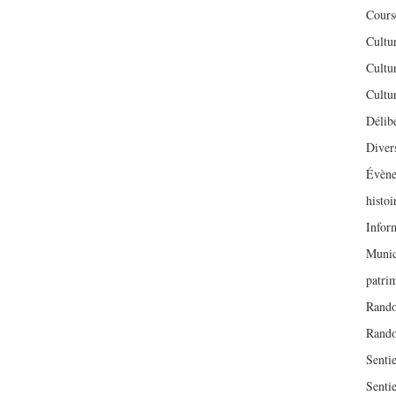
Cours
Cultu
Cultu
Cultu
Délib
Diver
Évène
histoi
Inform
Munic
patri
Rando
Rand
Sentie
Sentie