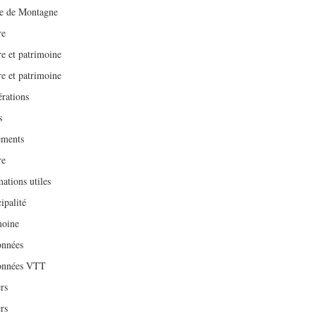
e de Montagne
re
re et patrimoine
re et patrimoine
érations
s
ments
re
ations utiles
ipalité
moine
nnées
onnées VTT
rs
rs