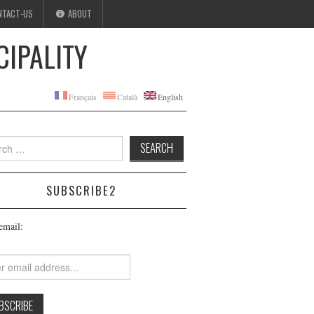
NTACT-US
ABOUT
CIPALITY
Français
Català
English
h
SUBSCRIBE2
email: