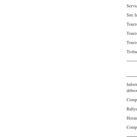
Servi
Site I
Touri
Touri
Touri
Troba
Inform
débro
Compt
Rally
Horair
Compt