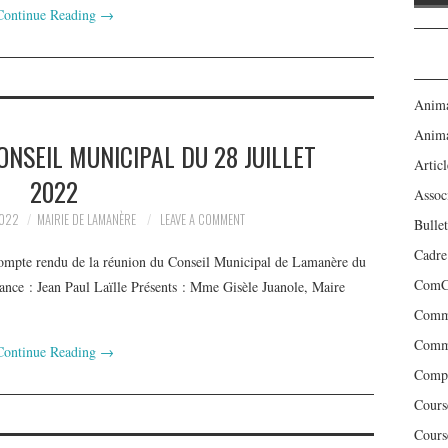
Continue Reading
→
Anima
Anima
NSEIL MUNICIPAL DU 28 JUILLET
Articl
2022
Assoc
2022
MAIRIE DE LAMANÈRE
LEAVE A COMMENT
Bulle
Cadre
. Compte rendu de la réunion du Conseil Municipal de Lamanère du
ComCo
ance : Jean Paul Laïlle Présents : Mme Gisèle Juanole, Maire
Commi
Comm
Continue Reading
→
Compt
Cours
Cours