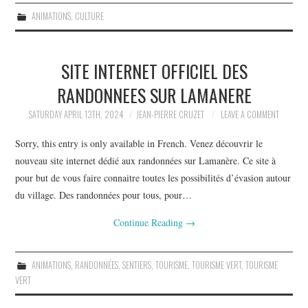
ANIMATIONS
,
CULTURE
SITE INTERNET OFFICIEL DES
RANDONNEES SUR LAMANERE
SATURDAY APRIL 13TH, 2024
JEAN-PIERRE CRUZET
LEAVE A COMMENT
Sorry, this entry is only available in French. Venez découvrir le
nouveau site internet dédié aux randonnées sur Lamanère. Ce site à
pour but de vous faire connaitre toutes les possibilités d’évasion autour
du village. Des randonnées pour tous, pour…
Continue Reading
→
ANIMATIONS
,
RANDONNÉES
,
SENTIERS
,
TOURISME
,
TOURISME VERT
,
TOURISME
VERT