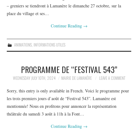
– greniers se tiendront à Lamanère le dimanche 27 octobre, sur la
place du village et ses…
Continue Reading
→
ANIMATIONS
,
INFORMATIONS UTILES
PROGRAMME DE “FESTIVAL 543”
WEDNESDAY JULY 10TH, 2024
MAIRIE DE LAMANÈRE
LEAVE A COMMENT
Sorry, this entry is only available in French. Voici le programme pour
les trois premiers jours d’août de “Festival 543”. Lamanère est
mentionnée! Nous en profitons pour annoncer la représentation
théâtrale du samedi 3 août à 11h à la Font…
Continue Reading
→