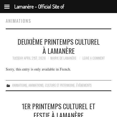
Lamanère - Official Site of
the Municipality
ANIMATIONS
DEUXIÈME PRINTEMPS CULTUREL
À LAMANÈRE
TUESDAY APRIL 21ST, 2026
MAIRIE DE LAMANÈRE
LEAVE A COMMENT
Sorry, this entry is only available in French.
ANIMATIONS
,
ANIMATIONS
,
CULTURE ET PATRIMOINE
,
ÉVÈNEMENTS
1ER PRINTEMPS CULTUREL ET
FESTIF À LAMANÈRE