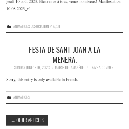
jeudi 10 août 2023. Bienvenue à tous, venez nombreux! Manifestation
10 08 2023_v1
ANIMATIONS
,
ASSOCIATION PLAÇOT
FESTA DE SANT JOAN A LA
MENERA!
SUNDAY JUNE 18TH, 2023
MAIRIE DE LAMANÈRE
LEAVE A COMMENT
Sorry, this entry is only available in French.
ANIMATIONS
Post
←
OLDER ARTICLES
navigation