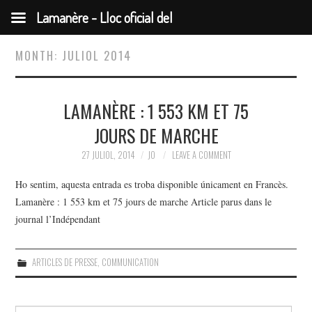
Lamanère - Lloc oficial del
municipi
MONTH:
JULIOL 2014
LAMANÈRE : 1 553 KM ET 75
JOURS DE MARCHE
27 JULIOL, 2014
JO
LEAVE A COMMENT
Ho sentim, aquesta entrada es troba disponible únicament en Francès.
Lamanère : 1 553 km et 75 jours de marche Article parus dans le
journal l’Indépendant
ARTICLES DE PRESSE
,
COMMUNICATION
Search