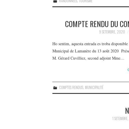
RANDONNÉES
,
TOURISME
COMPTE RENDU DU CON
9 SETEMBRE, 2020
Ho sentim, aquesta entrada es troba disponibl
Municipal de Lamanère du 13 août 2020 Présen
M. Gérard Cuvilliez, second adjoint Mme…
COMPTES RENDUS
,
MUNICIPALITÉ
N
1 SETEMBRE