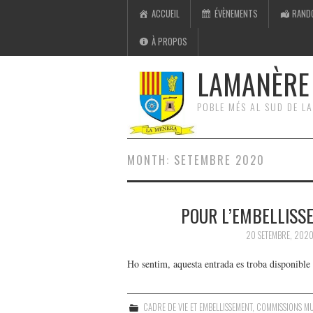
ACCUEIL
ÉVÈNEMENTS
RAND
À PROPOS
LAMANÈRE 
POBLE MÉS AL SUD DE L
MONTH:
SETEMBRE 2020
POUR L’EMBELLISSE
20 SETEMBRE, 202
Ho sentim, aquesta entrada es troba disponible
CADRE DE VIE ET EMBELLISSEMENT
,
COMMISSIONS MU