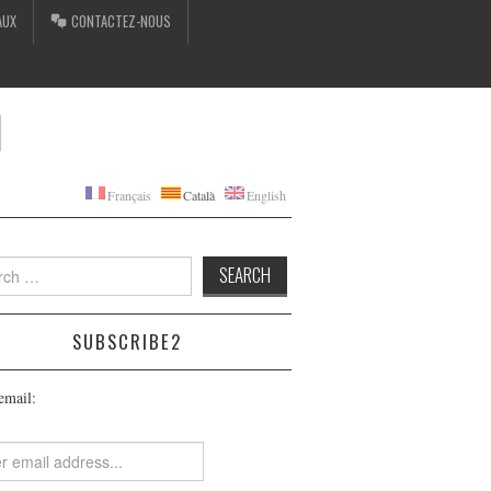
AUX
CONTACTEZ-NOUS
I
Français
Català
English
h
SUBSCRIBE2
email: