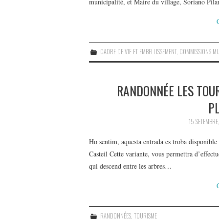
municipalité, et Maire du village, Soriano Pila
CADRE DE VIE ET EMBELLISSEMENT
,
COMMISSIONS MU
RANDONNÉE LES TOUR
PL
15 SETEMBRE
Ho sentim, aquesta entrada es troba disponible
Casteil Cette variante, vous permettra d’effect
qui descend entre les arbres…
RANDONNÉES
,
TOURISME