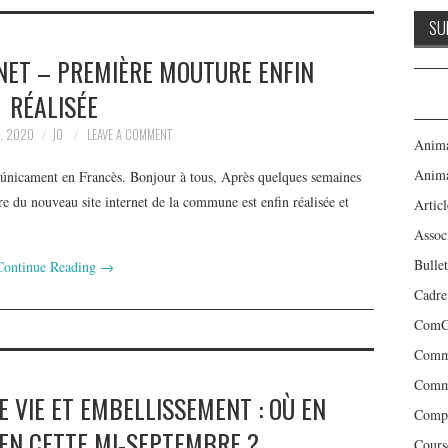
NET – PREMIÈRE MOUTURE ENFIN
RÉALISÉE
, 2020
JO
LEAVE A COMMENT
Anima
Anima
e únicament en Francès. Bonjour à tous, Après quelques semaines
re du nouveau site internet de la commune est enfin réalisée et
Articl
Assoc
Bulle
Continue Reading
→
Cadre
ComCo
Commi
Comm
 VIE ET EMBELLISSEMENT : OÙ EN
Compt
EN CETTE MI-SEPTEMBRE ?
Cours