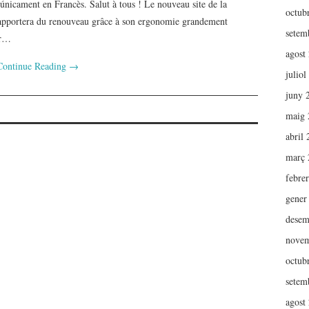
 únicament en Francès. Salut à tous ! Le nouveau site de la
octub
apportera du renouveau grâce à son ergonomie grandement
setem
ur…
agost
Continue Reading
→
juliol
juny 
maig 
abril
març 
febre
gener
desem
novem
octub
setem
agost