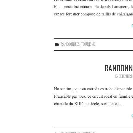
Randonnée incontournable depuis Lamanère, le 
espace forestier composé de taillis de châtaign
RANDONNÉES
,
TOURISME
RANDONNÉ
15 SETEMBRE
Ho sentim, aquesta entrada es troba disponible
Praticable par tous, ce circuit idéal en famille
chapelle du XIIIème siècle, surmontée…