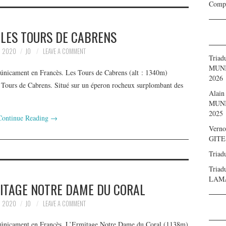
Compt
LES TOURS DE CABRENS
, 2020
JO
LEAVE A COMMENT
Triad
MUNIC
e únicament en Francès. Les Tours de Cabrens (alt : 1340m)
2026
 Tours de Cabrens. Situé sur un éperon rocheux surplombant des
Alain
MUNIC
2025
Continue Reading
→
Verno
GITE
Triad
Triad
LAMA
ITAGE NOTRE DAME DU CORAL
, 2020
JO
LEAVE A COMMENT
le únicament en Francès. L’Ermitage Notre Dame du Coral (1138m)