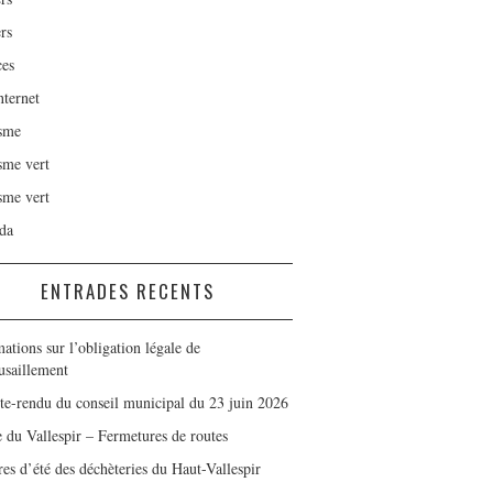
rs
ces
nternet
sme
sme vert
sme vert
da
ENTRADES RECENTS
ations sur l’obligation légale de
usaillement
e-rendu du conseil municipal du 23 juin 2026
e du Vallespir – Fermetures de routes
es d’été des déchèteries du Haut-Vallespir