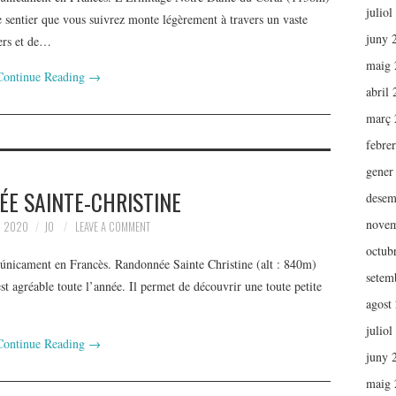
juliol
sentier que vous suivrez monte légèrement à travers un vaste
juny 
iers et de…
maig 
Continue Reading
→
abril
març 
febre
gener
E SAINTE-CHRISTINE
desem
novem
, 2020
JO
LEAVE A COMMENT
octub
 únicament en Francès. Randonnée Sainte Christine (alt : 840m)
setem
 est agréable toute l’année. Il permet de découvrir une toute petite
agost
juliol
Continue Reading
→
juny 
maig 