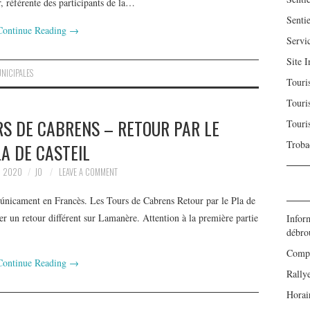
r, référente des participants de la…
Sentie
Continue Reading
→
Servi
Site I
NICIPALES
Touri
Touri
S DE CABRENS – RETOUR PAR LE
Touri
Troba
A DE CASTEIL
, 2020
JO
LEAVE A COMMENT
 únicament en Francès. Les Tours de Cabrens Retour par le Pla de
uer un retour différent sur Lamanère. Attention à la première partie
Inform
débro
Compt
Continue Reading
→
Rally
Horair