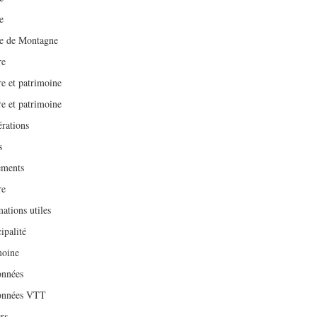
e
e de Montagne
re
re et patrimoine
re et patrimoine
érations
s
ments
re
ations utiles
ipalité
moine
nnées
onnées VTT
rs