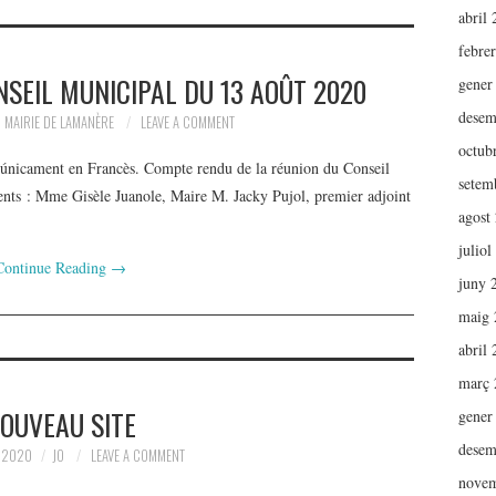
abril
febre
SEIL MUNICIPAL DU 13 AOÛT 2020
gener
desem
MAIRIE DE LAMANÈRE
LEAVE A COMMENT
octub
e únicament en Francès. Compte rendu de la réunion du Conseil
setem
ts : Mme Gisèle Juanole, Maire M. Jacky Pujol, premier adjoint
agost
juliol
Continue Reading
→
juny 
maig 
abril
març 
OUVEAU SITE
gener
desem
, 2020
JO
LEAVE A COMMENT
novem