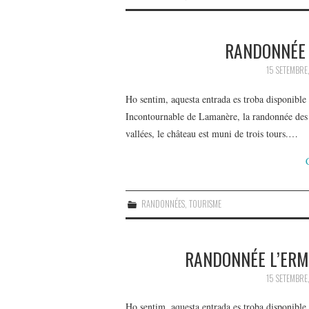
RANDONNÉE 
15 SETEMBRE
Ho sentim, aquesta entrada es troba disponibl
Incontournable de Lamanère, la randonnée des
vallées, le château est muni de trois tours.…
RANDONNÉES
,
TOURISME
RANDONNÉE L’ERM
15 SETEMBRE
Ho sentim, aquesta entrada es troba disponib