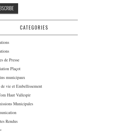
CATEGORIES
tions
tions
es de Presse
iation Plaçot
tins municipaux
 de vie et Embellissement
m Haut Vallespir
ssions Municipales
unication
es Rendus
e