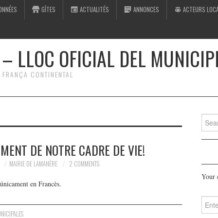
ONNÉES
GÎTES
ACTUALITÉS
ANNONCES
ACTEURS LOC
– LLOC OFICIAL DEL MUNICIP
A FRANÇA CONTINENTAL
Searc
for:
MENT DE NOTRE CADRE DE VIE!
0
MAIRIE DE LAMANÈRE
2 COMMENTS
Your 
 únicament en Francès.
NICIPALES