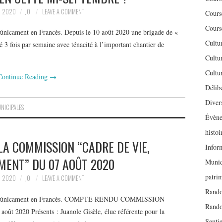
, 2020
JO
LEAVE A COMMENT
Cours
Cours
e únicament en Francès. Depuis le 10 août 2020 une brigade de «
Cultu
é 3 fois par semaine avec ténacité à l’important chantier de
Cultu
Cultu
Continue Reading
→
Délib
Diver
NICIPALES
Évène
histoi
A COMMISSION “CADRE DE VIE,
Inform
MENT” DU 07 AOÛT 2020
Munic
patri
, 2020
JO
LEAVE A COMMENT
Rando
onible únicament en Francès. COMPTE RENDU COMMISSION
Rand
020 Présents : Juanole Gisèle, élue référente pour la
Sentie