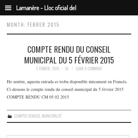
Lamanère - Lloc oficial del
municipi
MONTH:
FEBRER 2015
COMPTE RENDU DU CONSEIL
MUNICIPAL DU 5 FÉVRIER 2015
5 FEBRER, 2015
JO
LEAVE A COMMENT
Ho sentim, aquesta entrada es troba disponible únicament en Francès.
Ci-dessous le compte rendu du conseil municipal du 5 février 2015
COMPTE RENDU CM 05 02 2015
COMPTES RENDUS
,
MUNICIPALITÉ
Search