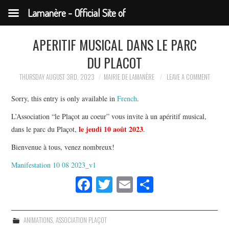
Lamanère - Official Site of
the Municipality
APERITIF MUSICAL DANS LE PARC
DU PLACOT
THURSDAY AUGUST 3RD, 2023
MAIRIE DE LAMANÈRE
LEAVE A COMMENT
Sorry, this entry is only available in
French
.
L’Association “le Plaçot au coeur” vous invite à un apéritif musical,
le jeudi 10 août 2023
dans le parc du Plaçot,
.
Bienvenue à tous, venez nombreux!
Manifestation 10 08 2023_v1
Fa
T
E
S
ce
wi
m
ha
bo
tte
ail
re
ANIMATIONS
,
ASSOCIATION PLAÇOT