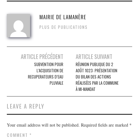
ok
r
MAIRIE DE LAMANÈRE
PLUS DE PUBLICATIONS
Post
ARTICLE PRÉCÉDENT
ARTICLE SUIVANT
navigation
SUBVENTION POUR
RÉUNION PUBLIQUE DU 2
L’ACQUISITION DE
AOÛT 1023: PRÉSENTATION
RECUPERATEURS D’EAU
DU BILAN DES ACTIONS
PLUVIALE
RÉALISÉES PAR LA COMMUNE
À MI-MANDAT
LEAVE A REPLY
Your email address will not be published.
Required fields are marked
*
COMMENT
*