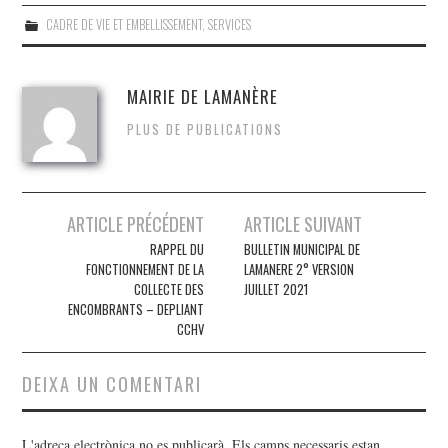
bo
tte
ail
m
CADRE DE VIE ET EMBELLISSEMENT
,
SERVICES
ok
r
pa
rt
MAIRIE DE LAMANÈRE
ei
PLUS DE PUBLICATIONS
x
Post
ARTICLE PRÉCÉDENT
ARTICLE SUIVANT
navigation
RAPPEL DU
BULLETIN MUNICIPAL DE
FONCTIONNEMENT DE LA
LAMANERE 2° VERSION
COLLECTE DES
JUILLET 2021
ENCOMBRANTS – DEPLIANT
CCHV
DEIXA UN COMENTARI
L'adreça electrònica no es publicarà.
Els camps necessaris estan