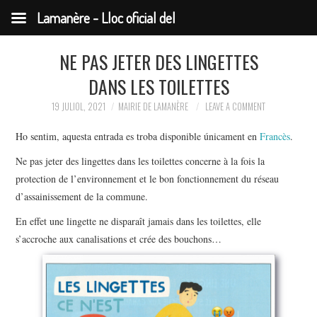
Lamanère - Lloc oficial del
municipi
NE PAS JETER DES LINGETTES
DANS LES TOILETTES
19 JULIOL, 2021
MAIRIE DE LAMANÈRE
LEAVE A COMMENT
Ho sentim, aquesta entrada es troba disponible únicament en
Francès
.
Ne pas jeter des lingettes dans les toilettes concerne à la fois la
protection de l’environnement et le bon fonctionnement du réseau
d’assainissement de la commune.
En effet une lingette ne disparaît jamais dans les toilettes, elle
s’accroche aux canalisations et crée des bouchons…