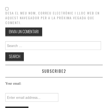
DESA EL MEU NOM, CORREU ELECTRÒNIC I LLOC WEB EN
AQUEST NAVEGADOR PER A LA PRÒXIMA VEGADA QUE
COMENTI.
Search
for:
SUBSCRIBE2
Your email: