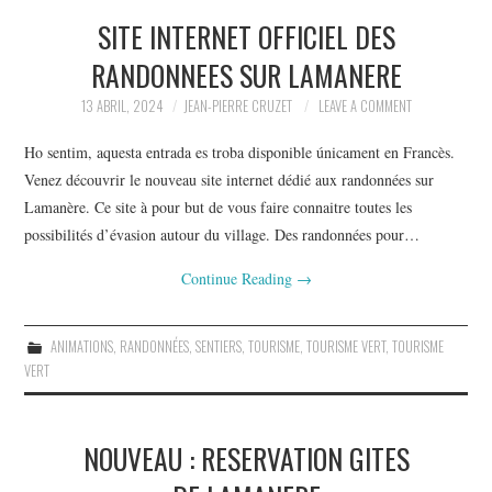
SITE INTERNET OFFICIEL DES
RANDONNEES SUR LAMANERE
13 ABRIL, 2024
JEAN-PIERRE CRUZET
LEAVE A COMMENT
Ho sentim, aquesta entrada es troba disponible únicament en Francès.
Venez découvrir le nouveau site internet dédié aux randonnées sur
Lamanère. Ce site à pour but de vous faire connaitre toutes les
possibilités d’évasion autour du village. Des randonnées pour…
Continue Reading
→
ANIMATIONS
,
RANDONNÉES
,
SENTIERS
,
TOURISME
,
TOURISME VERT
,
TOURISME
VERT
NOUVEAU : RESERVATION GITES