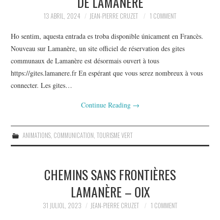
DE LAMANERE
13 ABRIL, 2024
JEAN-PIERRE CRUZET
1 COMMENT
Ho sentim, aquesta entrada es troba disponible únicament en Francès.
Nouveau sur Lamanère, un site officiel de réservation des gites
communaux de Lamanère est désormais ouvert à tous
https://gites.lamanere.fr En espérant que vous serez nombreux à vous
connecter. Les gites…
Continue Reading
→
ANIMATIONS
,
COMMUNICATION
,
TOURISME VERT
CHEMINS SANS FRONTIÈRES
LAMANÈRE – OIX
31 JULIOL, 2023
JEAN-PIERRE CRUZET
1 COMMENT