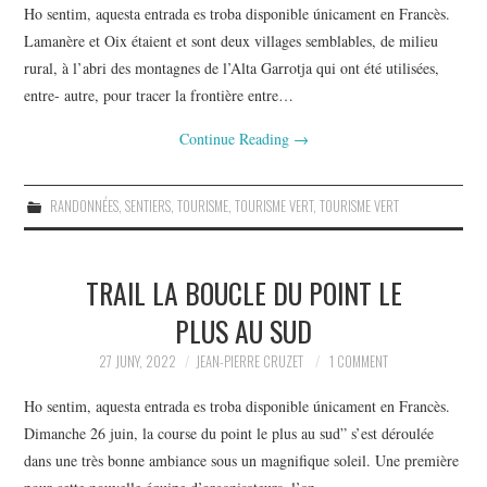
Ho sentim, aquesta entrada es troba disponible únicament en Francès.
Lamanère et Oix étaient et sont deux villages semblables, de milieu
rural, à l’abri des montagnes de l’Alta Garrotja qui ont été utilisées,
entre- autre, pour tracer la frontière entre…
Continue Reading
→
RANDONNÉES
,
SENTIERS
,
TOURISME
,
TOURISME VERT
,
TOURISME VERT
TRAIL LA BOUCLE DU POINT LE
PLUS AU SUD
27 JUNY, 2022
JEAN-PIERRE CRUZET
1 COMMENT
Ho sentim, aquesta entrada es troba disponible únicament en Francès.
Dimanche 26 juin, la course du point le plus au sud” s’est déroulée
dans une très bonne ambiance sous un magnifique soleil. Une première