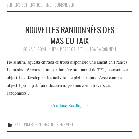
SENTIERS
,
SENTIERS
,
TOURISME
,
TOURISME VERT
NOUVELLES RANDONNÉES DES
MAS DU TAIX
20 MAIG, 2024
JEAN-PIERRE CRUZET
LEAVE A COMMENT
Ho sentim, aquesta entrada es troba disponible únicament en Francès.
Lamanère récemment mis en lumière au journal de TF1, poursuit son
objectif de développer les activités de pleine nature. Avec comme
objectif principal, faire découvrir, promouvoir à travers ces
randonnées…
Continue Reading
→
RANDONNÉES
,
SENTIERS
,
TOURISME VERT