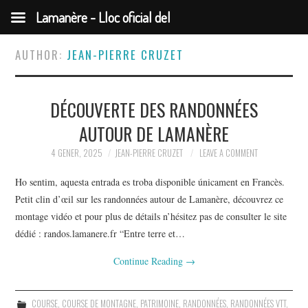
Lamanère - Lloc oficial del
municipi
AUTHOR:
JEAN-PIERRE CRUZET
DÉCOUVERTE DES RANDONNÉES
AUTOUR DE LAMANÈRE
4 GENER, 2025
JEAN-PIERRE CRUZET
LEAVE A COMMENT
Ho sentim, aquesta entrada es troba disponible únicament en Francès.
Petit clin d’œil sur les randonnées autour de Lamanère, découvrez ce
montage vidéo et pour plus de détails n’hésitez pas de consulter le site
dédié : randos.lamanere.fr “Entre terre et…
Continue Reading
→
COURSE
,
COURSE DE MONTAGNE
,
PATRIMOINE
,
RANDONNÉES
,
RANDONNÉES VTT
,