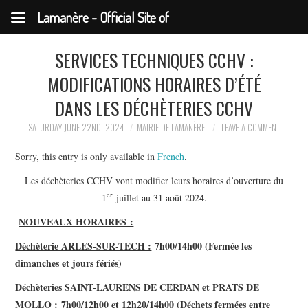
Lamanère - Official Site of
the Municipality
SERVICES TECHNIQUES CCHV :
MODIFICATIONS HORAIRES D’ÉTÉ
DANS LES DÉCHÈTERIES CCHV
SATURDAY JUNE 22ND, 2024
MAIRIE DE LAMANÈRE
LEAVE A COMMENT
Sorry, this entry is only available in
French
.
Les déchèteries CCHV vont modifier leurs horaires d’ouverture du
er
1
juillet au 31 août 2024.
NOUVEAUX HORAIRES :
Déchèterie ARLES-SUR-TECH :
7h00/14h00 (Fermée les
dimanches et jours fériés)
Déchèteries SAINT-LAURENS DE CERDAN et PRATS DE
MOLLO :
7h00/12h00 et 12h20/14h00 (Déchets fermées entre