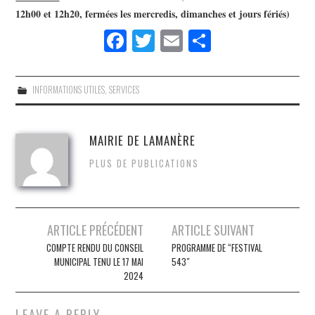
12h00 et 12h20, fermées les mercredis, dimanches et jours fériés)
Fa
T
E
S
ce
wi
m
ha
bo
tte
ail
re
INFORMATIONS UTILES
,
SERVICES
ok
r
MAIRIE DE LAMANÈRE
PLUS DE PUBLICATIONS
Post
ARTICLE PRÉCÉDENT
ARTICLE SUIVANT
navigation
COMPTE RENDU DU CONSEIL
PROGRAMME DE “FESTIVAL
MUNICIPAL TENU LE 17 MAI
543″
2024
LEAVE A REPLY