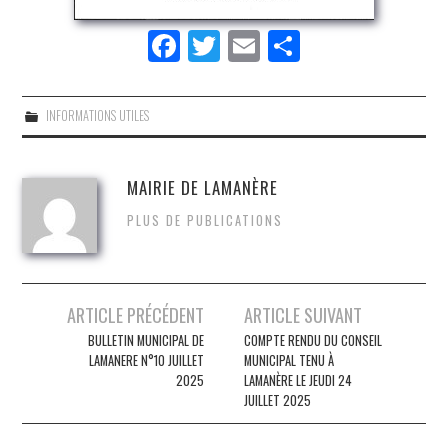
Fa
T
E
S
ce
wi
m
ha
bo
tte
ail
re
INFORMATIONS UTILES
ok
r
MAIRIE DE LAMANÈRE
PLUS DE PUBLICATIONS
Post
ARTICLE PRÉCÉDENT
ARTICLE SUIVANT
navigation
BULLETIN MUNICIPAL DE
COMPTE RENDU DU CONSEIL
LAMANERE N°10 JUILLET
MUNICIPAL TENU À
2025
LAMANÈRE LE JEUDI 24
JUILLET 2025